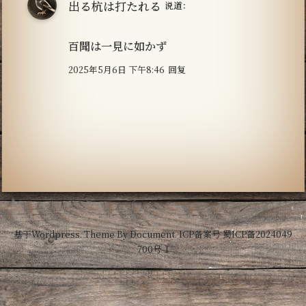
出る杭は打たれる
说道：
百聞は一見に如かず
2025年5月6日 下午8:46
回复
基于
Wordpress.
Theme By
Document.
ICP备案号
蜀ICP备2024049
700号-1