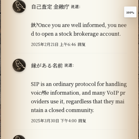
自己査定 金融庁
说道：
100%
鈥?Once you are well informed, you nee
d to open a stock brokerage account.
2025年2月21日 上午6:46
回复
縁がある名前
说道：
SIP is an ordinary protocol for handling
voic颅e information, and many VoIP pr
oviders use it, regardless that they mai
ntain a closed community.
2025年3月30日 下午4:00
回复