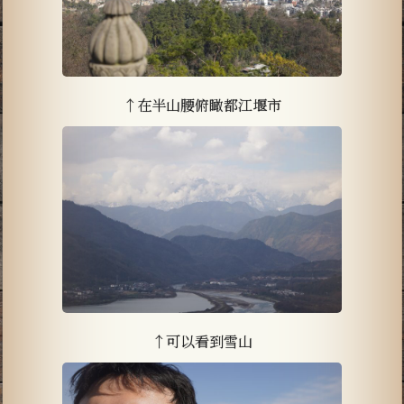
↑在半山腰俯瞰都江堰市
↑可以看到雪山