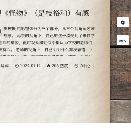
观《怪物》（是枝裕和）有感
个视角阐述该
故事。 母亲的视角下，自己的孩子凑受到了来自学
100%
老师的霸凌，此时观众和她似乎都认为学校的老师们
没有心。 老师的视角下，自己明明什么都没做错，是
在霸凌星川，然而学校的老师逼迫自己道歉，到最后
开道歉、人生被毁。 最后的孩子视角，才娓娓道来了
乌鸦
2024-01-14
206 热度
2评论
随笔
个天真烂漫又残酷的故事。 星川从小喜欢花，具有女
子的性格，因此被父亲进行名为“治疗”的打骂虐
。在学校里星