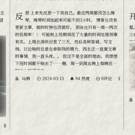
反思 上来先反思一下我自己。最近两周都没怎么练
开始 昨晚清华的三位老师来清川院这边
望
琴，练琴时间加起来可能不到3小时。 博客也没有
更新文章，做的时钟也没做好。 游泳也只有一周一两次
餐
的低频率！！ 可能和上班期间花了大量的时间处理琐事
三
有关。上周去深圳出差了三天，然后各种答疑、写文
中
档、讨论啥的总是在牵制我的精力，西北还一直催文章
我
的事情，我一直头疼。。 但这不是全部的理由。我想想
我
下班时间都干啥去了……喔，周一到周五晚上每晚花3小
理
时以上打游戏去
了
乌鸦
2024-03-13
94 热度
0评论
随笔
随笔