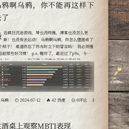
乌鸦啊乌鸦，你不能再这样下
去了
客也没怎么更
新！也没有去运动！ 乌鸦啊乌鸦，你怎么堕落成了
个样子！ 难道你忘了你当时立下的誓言吗！ 我必须慢
捡起那些好习惯！ p.s. 喔对了，最近过了p9s，今晚
打p10s。 p.p.s. 明天周六还要去西安出差好烦。
乌鸦
2024-07-12
42 热度
0评论
随笔
在酒桌上观察MBTI表现