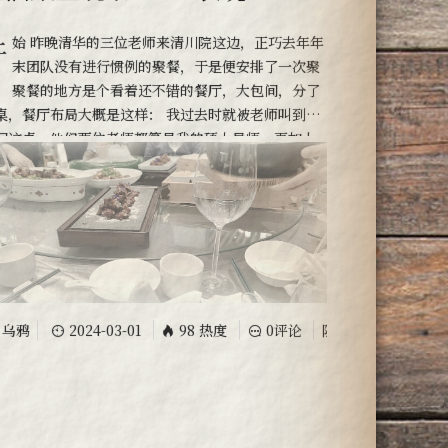
，正巧去年年
末团队没有进行惯例的聚餐，于是便安排了一次聚
。 聚餐的地方是个看着还不错的餐厅，大包间，分了
桌，餐厅布局大概是这样： 我过去时就被老师叫到了
间这桌。他们两位老师都算是我的硕士导师，再加上
也算是管理层了，所以按理来说应该是坐中间。虽然
更愿意和自己部门的人坐一块，但为了本次事件的合
发展，显然要顺着老师的意思坐下来。 人来的差不多
就开始上热菜
乌鸦
2024-03-01
98 热度
0评论
随笔