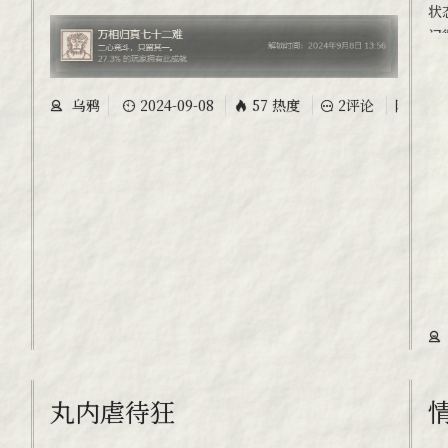
状
记
楼
常
乌鸦
2024-09-08
57 热度
2评论
随笔
觉
耗
丸内虐待狂