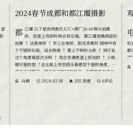
2024春节成都和都江堰摄影
都江堰 以下是我用索尼A7C+原厂26-60狗头拍摄
电影梗概 电影整体分为三个部分，从三
联
的，但是上传的时候会有压缩。 都江堰夜晚闲逛时
。
拍摄 ↑ 这是南桥 ↑ 早上在南桥，阳光非常好 园林中有
校
个不错的石板，适合照相 ↑ 意义不明的尖刺 ↑ 润仔说
都
这个角度看层次分明 ↑ 我在安澜索道上抓拍的 ↑ 小熊
凑
帽可爱的捏 ↑走在路上突然回头看感觉不错的角度，可
公
惜有点过曝了，调下快门时间就好了。有趣的是拍完以
一
后，回头发现后面跟着一堆人拿着相机手机也
孩
乌鸦
2024-02-18
205 热度
6评论
随笔
待
论
随笔