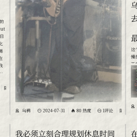
ut
最近疯狂沉迷游戏，琴也没咋练，博
日
化
这
喝
慢
在
开
我
时
随笔
乌鸦
2024-07-31
80 热度
1评论
随笔
我必须立刻合理规划休息时间