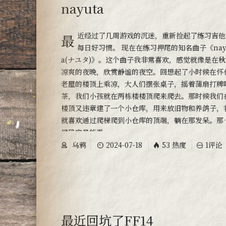
nayuta
最近经过了几周游戏的沉迷，重新捡起了练习吉他的
每日好习惯。 现在在练习押尾的知名曲子《nay
a(ナユタ)》。这个曲子我非常喜欢，感觉就像是在秋
凉爽的夜晚，欣赏静谧的夜空。回想起了小时候在怀
老屋的楼顶上乘凉，大人们摆张桌子，摇着蒲扇打牌
茶，我们小孩就在两栋楼楼顶爬来爬去。那时候我们
楼顶又违章建了一个小仓库，用来放旧物和养鸽子，
就喜欢通过爬梯爬到小仓库的顶端，躺在那发呆。那
候确实是能看
乌鸦
2024-07-18
53 热度
1评论
最近回坑了FF14