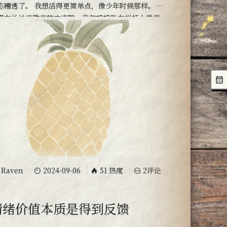
态糟透了。 我想活得更简单点，像少年时候那样。 犹
得在长沙南雅旁的中南院，我和妈妈趴在栏杆上看着
下的路灯和车流，那时候大脑清明灵魂通透的感受时
被我翻出来回味。 为什么现在每天浑浑噩噩的？ 我感
每天都在被世界咀嚼，生活的热情什么时候又一次消
掉了？ 不
Raven
2024-09-06
51 热度
2评论
随笔
情绪价值本质是得到反馈