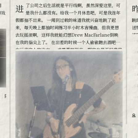
进了公司之后生活就是平行线啊，虽然深爱这里，可
昨晚打完p12s开荒，差不多11点半了
游戏
是我什么都没有。给我一个月休息吧，可是我连年
假都抽不出来。 一闻到过载的味道我就兴奋地跳了起
跳
来，每天晚上都抽时间练习半小时木吉慢曲，但我更想
送
去玩摇滚啊，这样我就能幻想Drew MacFarlane倒映
该
在我的指尖上了。 在出差的时候一个人偷偷跑去酒吧，
真
在远离家人的地方cos成羡慕的现充。啊实在是不好意思
恐
太忙忘了下载住宿发票，过期了麻烦您请重新发一下
子
吧。
嘴
随笔