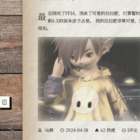
最近回坑了FF14，洗成了可爱的拉拉肥，打算暂时主
职6.X的版本逆子占星。 我的拉拉肥非常可爱，
周知。
乌鸦
2024-04-18
62 热度
1评论