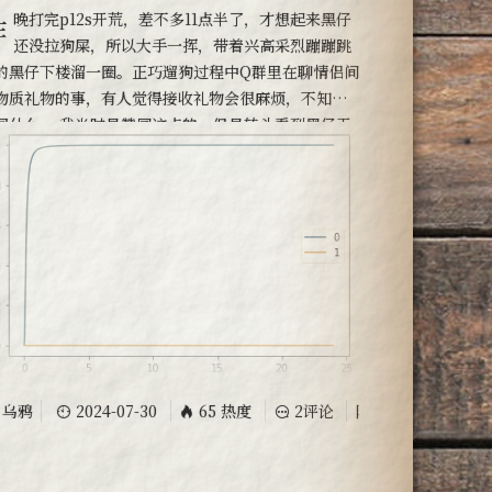
，才想起来黑仔
还没拉狗屎，所以大手一挥，带着兴高采烈蹦蹦跳
的黑仔下楼溜一圈。正巧遛狗过程中Q群里在聊情侣间
物质礼物的事，有人觉得接收礼物会很麻烦，不知道
回什么。 我当时是赞同这点的，但是转头看到黑仔天
的样子，又发现真正让送礼方开心的，不应该是惶
、推却的反应，而是像黑仔一样开开心心接受的样
。我每次喂它零食、宣布带它出门时它就是会开心咧
卖乖，会激动地
乌鸦
2024-07-30
65 热度
2评论
随笔