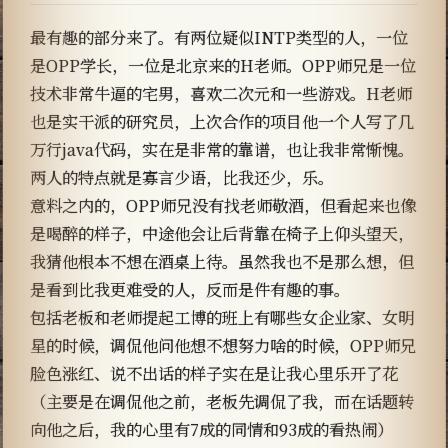
最有趣的部分来了。有两位疑似INTP类型的人，一位
是OPP学长，一位是北京来的H老师。OPP师兄是一位
技术非常牛逼的宅男，喜欢二次元和一些游戏。H老师
也是实干派的研究员，上次合作的项目他一个人写了几
万行java代码，实在是非常的靠谱，也让我非常惭愧。
两人的特点就是寡言少语，比我还少，乐。
意料之内的，OPP师兄没有找老师敬酒，但看起来也像
是喝醉的样子，中途他会让后背靠在椅子上仰头望天，
我猜他根本不想在酒桌上待。虽然我也不是那么想，但
是看到比我更难受的人，反而是件有趣的事。
包括老板和老师提起工博的班上有哪些女企业家、女明
星的时候，调侃他问他想不想努力啥的时候，OPP师兄
脸色涨红、说不出话的样子实在是让我心里乐开了花
（主要是在调侃他之前，老板先调侃了我，而在话题转
向他之后，我的心里有7成的同情和93成的看热闹）