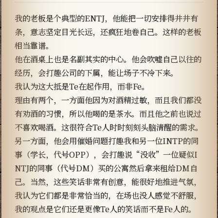
我的老板是个典型的ENTJ，他能把一切安排得井井有
条，意志坚定目光长远，还疯狂地卷自己。这样的老板
相当靠谱。
他在酒桌上也是名副其实的中心。他会吹嘘自己以往的
经历，会打趣公司的下属，能让场子不冷下来。
我认为这大抵是Te在起作用，而非Fe。
理由有两个，一方面他因为对酒精过敏，而且我们都没
有劝酒的习惯，所以他喝的是茶水。而且他之前也说过
不喜欢喝酒。这很符合Te人时时刻刻头脑清醒的需求。
另一方面，他会用催婚问题打趣我和另一位INTP的同
事（学长，代号OPP），会打趣说“没收”一位疑似I
NTJ的同事（代号DM）买的公寓然后拿来租给DM自
己。当然，这些笑话非常有创意，能很好地推进气氛，
我认为它们都是非常恰当的，在场也没人感觉不舒服，
我的观点是它们还是更像Te人的笑话而不是Fe人的。