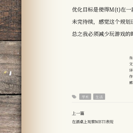
优化目标是使得M(t)在
未完待续，感觉这个规划
总之我必须减少玩游戏的时
当
文
详
作
感
学术
生活
上一篇
在酒桌上观察MBTI表现