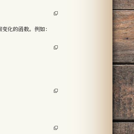
间变化的函数。例如：
n [20.5,24) \\0 & \text{else}\end{array}\right.