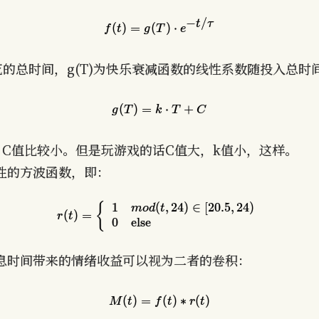
−
/
t
τ
−
/
(
)
=
(
)
⋅
t
τ
(
)
=
(
)
⋅
f
t
g
T
e
f
t
g
T
e
f(t) = g(T)\cdot{e^{-t/\tau}}
的总时间，g(T)为快乐衰减函数的线性系数随投入总时
(
)
=
⋅
+
(
)
=
⋅
+
g
T
k
T
C
g
T
k
T
C
g(T) = k\cdot T+C
，C值比较小。但是玩游戏的话C值大，k值小，这样。
性的方波函数，即：
1
(
,
2
4
)
∈
[
2
0
.
5
,
2
4
)
{
{
1
(
,
24
)
∈
[
20.5
,
24
)
m
o
d
t
m
o
d
t
(
)
=
(
)
=
r
t
r
t
r(t)=\left\{\begin{array}{ll}1 & mod(t,24) \i
0
else
0
else
息时间带来的情绪收益可以视为二者的卷积：
(
)
=
(
)
∗
(
)
(
)
=
(
)
∗
(
)
M
t
f
t
r
t
M
t
f
t
r
t
M(t)=f(t)*r(t)