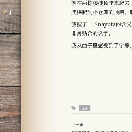
就在两栋楼楼顶爬来爬去
爬梯爬到小仓库的顶端，
我搜了一下nayuta的
非常贴合的名字。
我从曲子里感受到了宁静
音乐
上一篇