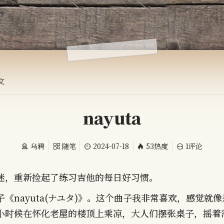
文
nayuta
乌鸦
随笔
2024-07-18
53热度
1评论
迷，重新捡起了练习吉他的每日好习惯。
《nayuta(ナユタ)》。这个曲子我非常喜欢，感觉就
小时候在怀化老屋的楼顶上乘凉，大人们摆张桌子，摇着